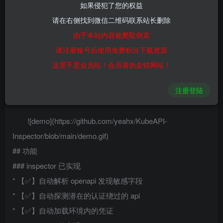
如果侵犯了您的权益
0
337
35
请在右侧找到微信二维码联系站长删除
由于本站内容被爬取倒卖
一个专为 Kubernetes 环境设计的工具，旨在高效且自动
请注册账号后使用免费积分下载资源
地发现集群中隐藏的漏洞 API。
这里不是会员站！会员请勿走错网站！
附赠一个靶场可以学习到自定义 apiserver 的一个经典漏
洞，这一设计会导致 API 端点鉴权失效，并可能危及整个集
注册登陆
群。
![demo](https://github.com/yeahx/KubeAPI-
Inspector/blob/main/demo.gif)
## 功能
### inspector 已实现
* 【✅】自动解析 openapi 发现敏感字段
* 【✅】自动探测潜在的认证绕过的 api
* 【✅】自动加载环境内的凭证