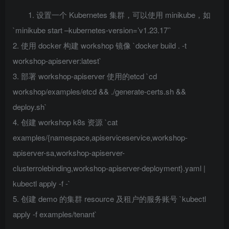
1. 设置一个 Kubernetes 集群，可以使用 minikube，如
`minikube start –kubernetes-version=’v1.23.17’`
2. 使用 docker 构建 workshop 镜像 `docker build . -t
workshop-apiserver:latest`
3. 部署 workshop-apiserver 使用的etcd `cd
workshop/examples/etcd && ./generate-certs.sh &&
deploy.sh`
4. 创建 workshop k8s 资源 `cat
examples/{namespace,apiserviceservice,workshop-
apiserver-sa,workshop-apiserver-
clusterrolebinding,workshop-apiserver-deployment}.yaml |
kubectl apply -f -`
5. 创建 demo 的集群 resource 及租户的服务账号 `kubectl
apply -f examples/tenant`