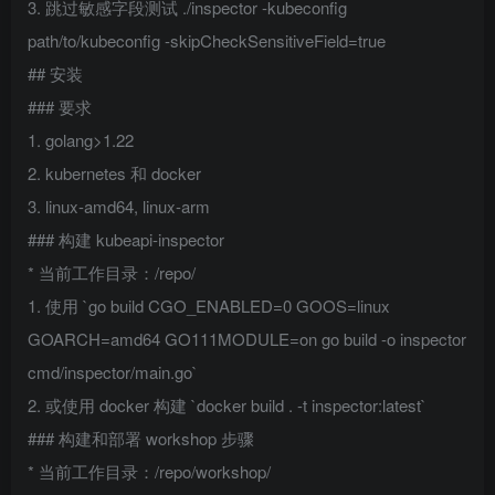
3. 跳过敏感字段测试 ./inspector -kubeconfig
path/to/kubeconfig -skipCheckSensitiveField=true
## 安装
### 要求
1. golang>1.22
2. kubernetes 和 docker
3. linux-amd64, linux-arm
### 构建 kubeapi-inspector
* 当前工作目录：/repo/
1. 使用 `go build CGO_ENABLED=0 GOOS=linux
GOARCH=amd64 GO111MODULE=on go build -o inspector
cmd/inspector/main.go`
2. 或使用 docker 构建 `docker build . -t inspector:latest`
### 构建和部署 workshop 步骤
* 当前工作目录：/repo/workshop/