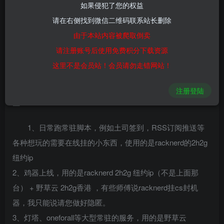
如果侵犯了您的权益
1
4388
8
请在右侧找到微信二维码联系站长删除
写在前面
由于本站内容被爬取倒卖
请注册账号后使用免费积分下载资源
棉花糖与这些服务商没有联系，不是代理关系，不负责
这里不是会员站！会员请勿走错网站！
售后，但凡出现问题请找服务商解决，本篇文章只是结合本
人使用体验来给大家推荐，我这里列举下我用的vps都是哪
注册登陆
些：
1、日常跑常驻脚本，例如土司签到，RSS订阅推送等
各种想玩的需要在线挂的小东西，使用的是racknerd的2h2g
纽约ip
2、鸡器上线，用的是racknerd 2h2g 纽约ip（不是上面那
台） + 野草云 2h2g香港 ，有些师傅说racknerd挂cs封机
器，我只能说请您做好隐匿。
3、灯塔、oneforall等大型常驻的服务，用的是野草云