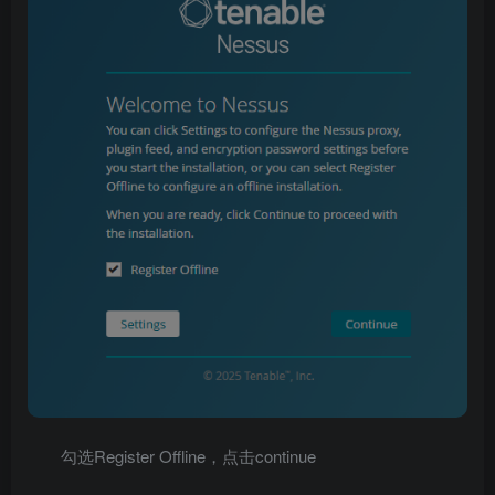
勾选Register Offline，点击continue