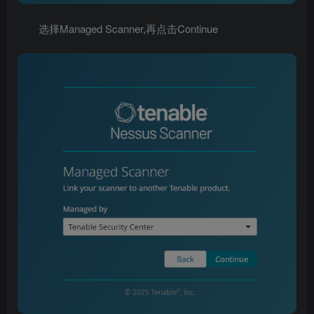
选择Managed Scanner,再点击Continue