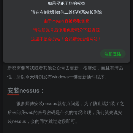
如果侵犯了您的权益
请在右侧找到微信二维码联系站长删除
2
2959
15
由于本站内容被爬取倒卖
前言：
请注册账号后使用免费积分下载资源
这里不是会员站！会员请勿走错网站！
由于近半年没有做nessus插件更新，很多师傅都来问有
没有最新的插件，我每次都回答百度就有教程，自己手动一
注册登陆
下就可以了，但很多师傅就是喜欢有一键的，以往的插件更
新都需要等我或者其他公众号去更新，很麻烦，而且有滞后
性，所以今天特别发布windows一键更新插件程序。
安装nessus：
很多师傅安装nessus就有点问题，为了防止诸如装了之
后来问我web的账号密码是什么的情况出现，我们就先说安
装nessus，会的同学跳过这段即可。