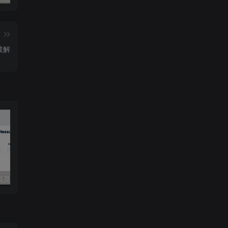
篇
键破解
最新nessus安装及windows一键更新最新插件（带详细步骤）
Fortify SCA 24.4 最新破解版