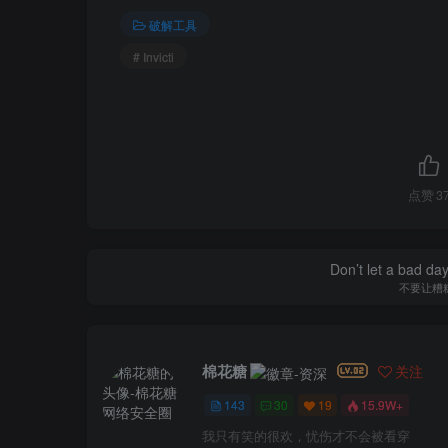
破解工具
# Invicti
点赞
3
Don’t let a bad da
不要让糟
棉花糖
关注
143
30
19
15.9W+
我只有笑的很欢，忧伤才不会被看穿