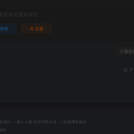
请登录后发表评论
登录
注册
只看作
0
会员站
树人小屋-安全导航大全
法海博客备份
源站