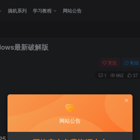
搞机系列
学习教程
网站公告
0-windows最新破解版
关注
私信
1
962
37
网站公告
5.5.0