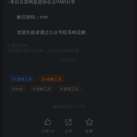
–来自百度网盘超级会员V4的分享
解压密码：mht
资源失效请通过公众号联系棉花糖
©
版权声明
文章版权归作者所有，未经允许请勿转载。
THE END
渗透工具
破解工具
# burp
# 破解工具
# 渗透工具
喜欢就支持一下吧
点赞
14
分享
收藏