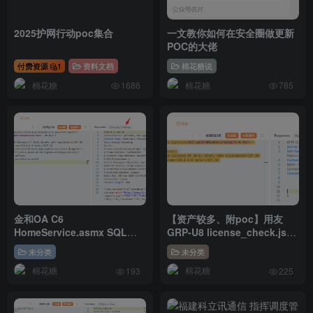
2025护网行动poc集合
一文教你如何在安全圈做更新
POC的大佬
付费资源
1
资料文档
棉花糖说
棉花糖
棉花糖
1686
785
金和OA C6
【资产较多、附poc】用友
HomeService.asmx SQL注
GRP-U8 license_check.jsp
入【附POC】
SQL注入
未分类
未分类
棉花糖
棉花糖
193
225