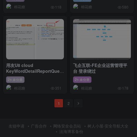
棉花糖
棉花糖
118
580
用友U8 cloud
飞企互联-FE企业运营管理平
KeyWordDetailReportQuery
台 登录绕过
SQL注入漏洞
未分类
未分类
棉花糖
棉花糖
351
178
1
2
友链申请
广告合作
网络安全会员站
树人小屋-安全导航大全
法海博客备份