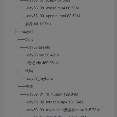
| | ├──day58_08_where.mp4 66.56M
| | └──day58_09_update.mp4 82.53M
| └──晨考.txt 1.07kb
├──day59
| ├──笔记
| | ├──day58.assets
| | ├──day58.md 26.42kb
| | └──笔记.zip 469.96kb
| ├──代码
| | └──day57_mybatis
| └──视频
| | ├──day59_01_复习.mp4 129.84M
| | ├──day59_02_foreach.mp4 131.64M
| | ├──day59_03_mybatis一级缓存.mp4 315.73M