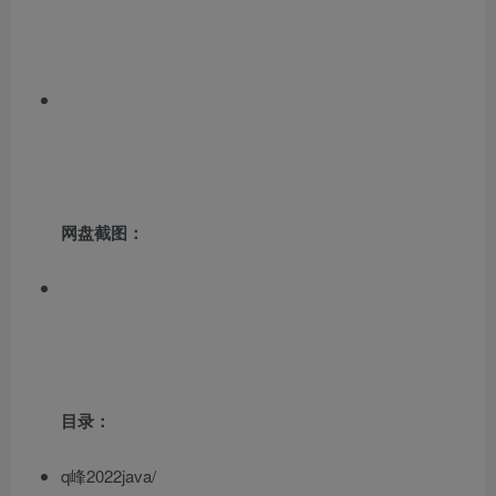
网盘截图：
目录：
q峰2022java/