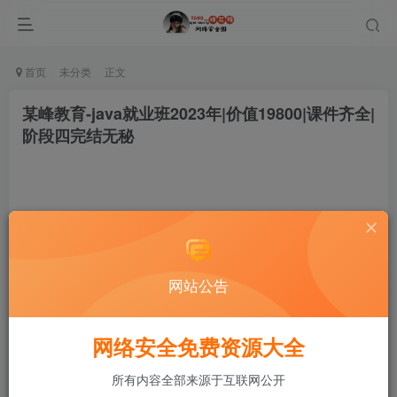
首页
未分类
正文
某峰教育-java就业班2023年|价值19800|课件齐全|
阶段四完结无秘
网站公告
棉花糖
关注
私信
3年前发布
网络安全免费资源大全
所有内容全部来源于互联网公开