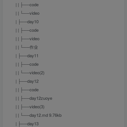
| | ├──code
| | └──video
| ├──day10
| | ├──code
| | ├──video
| | └──作业
| ├──day11
| | ├──code
| | └──video(2)
| ├──day12
| | ├──code
| | ├──day12zuoye
| | ├──video(3)
| | └──day12.md 9.76kb
| ├──day13