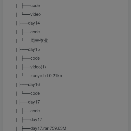
| | ├──code
| | └──video
| ├──day14
| | ├──code
| | └──周末作业
| ├──day15
| | ├──code
| | ├──video(1)
| | └──zuoye.txt 0.21kb
| ├──day16
| | └──code
| ├──day17
| | ├──code
| | ├──day17
| | ├──day17.rar 759.63M