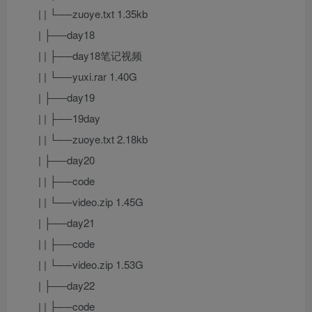
| | └──zuoye.txt 1.35kb
| ├──day18
| | ├──day18笔记视频
| | └──yuxi.rar 1.40G
| ├──day19
| | ├──19day
| | └──zuoye.txt 2.18kb
| ├──day20
| | ├──code
| | └──video.zip 1.45G
| ├──day21
| | ├──code
| | └──video.zip 1.53G
| ├──day22
| | ├──code