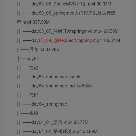
| | ├──day63_05_SpringMVC介绍.mp4 90.03M
| | ├──day63_06_springmvc入门程序以及执行流
程.mp4 337.90M
| | ├──day63_07_注解开发springmvc.mp4 98.50M
| | └──
day63_08_@RequestMapping.mp
4 106.21M
| └──晨考.txt 0.07kb
├──day64
| ├──笔记
| | ├──day64_springmvc.assets
| | └──day64_springmvc.md 14.53kb
| ├──代码
| | └──day64_springmvc
| ├──视频
| | ├──day64_01_复习.mp4 85.77M
| | ├──day64_02_搭建环境.mp4 58.69M