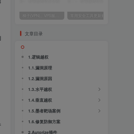
辑
梯子(VPN)、VPS服务商推荐（2024年9月4日更新）
常用安全工具更新贴（这里不是棉花糖会员站！）
文章目录
判
1.逻辑越权
1.1.漏洞原理
1.2.漏洞原因
1.3.水平越权
1.4.垂直越权
1.5.墨者靶场案例
1.6.修复防御方案
行
2.Autorize插件