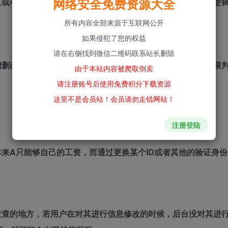
网络安全免费资源大全
足或者根本就没有验证，那么就会导致越权漏洞的出现。并且逻
所有内容全部来源于互联网公开
如果侵犯了您的权益
请在右侧找到微信二维码联系站长删除
增删改查的对人员客户端的请求数据过分相信，未对其进行权限
由于本站内容被爬取倒卖
请注册账号后使用免费积分下载资源
这里不是会员站！会员请勿走错网站！
注册登陆
来A只能够自己的工资，而通过更换某个ID或者其他的验证身份
改查的地方，若用户在对其进行信息修改的时候，后台没对其进