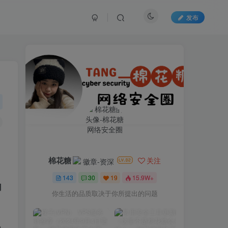
发布
棉花糖
关注
143
30
19
15.9W+
用
你生活的品质取决于你所提出的问题