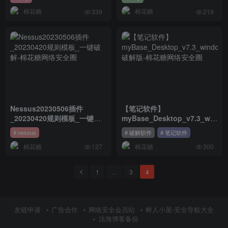
棉花糖
棉花糖
339
219
Nessus20230506插件
【笔记软件】
_20230420规则模板_一键破
myBase_Desktop_v7.3_windo
解
破解版
# nessus
# 破解软件
# 笔记软件
棉花糖
棉花糖
127
300
1
…
3
4
友链申请
广告合作
网络安全会员站
树人小屋-安全导航大全
法海博客备份