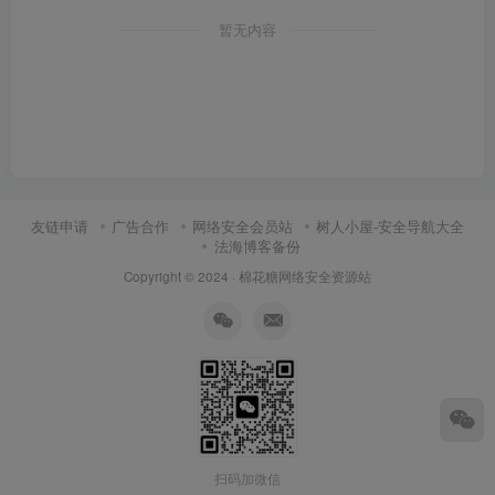
暂无内容
友链申请
广告合作
网络安全会员站
树人小屋-安全导航大全
法海博客备份
Copyright © 2024 ·
棉花糖网络安全资源站
扫码加微信