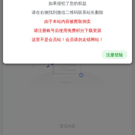
如果侵犯了您的权益
发布
排序
0
请在右侧找到微信二维码联系站长删除
由于本站内容被爬取倒卖
请注册账号后使用免费积分下载资源
这里不是会员站！会员请勿走错网站！
注册登陆
暂无内容