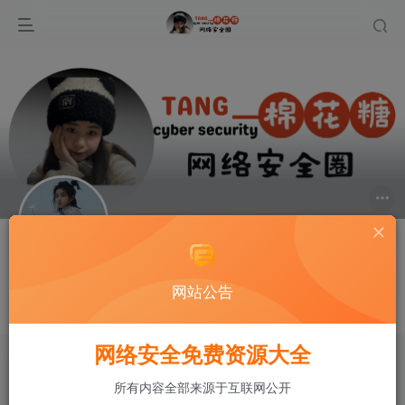
关注
私信
yeyeye176
网站公告
别因为别人说的话而放弃，把那些话当做加倍努力的动力
网络安全免费资源大全
文章
0
收藏
0
粉丝
0
所有内容全部来源于互联网公开