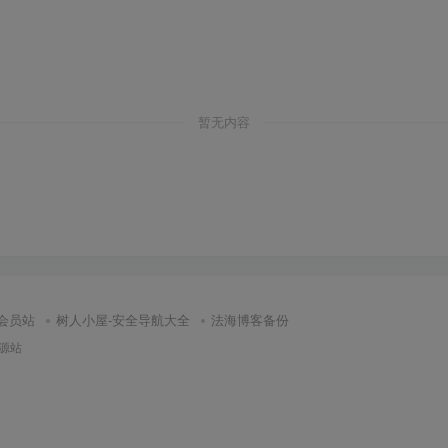
暂无内容
会员站
树人小屋-安全导航大全
法海博客备份
源站