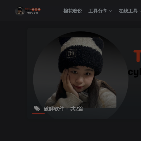
棉花糖说
工具分享
在线工具
破解软件
共2篇