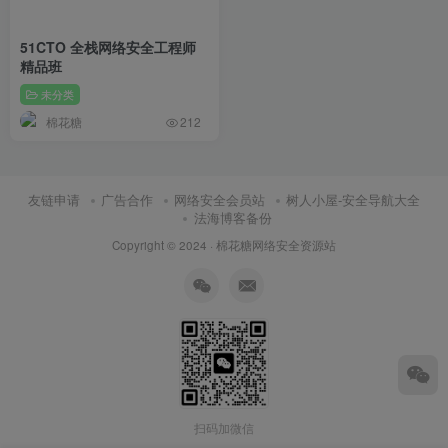
51CTO 全栈网络安全工程师
精品班
未分类
棉花糖
212
友链申请
广告合作
网络安全会员站
树人小屋-安全导航大全
法海博客备份
Copyright © 2024 ·
棉花糖网络安全资源站
扫码加微信