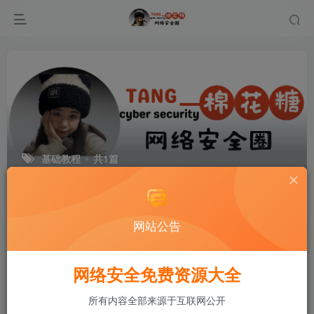
基础教程
共1篇
网站公告
网络安全免费资源大全
所有内容全部来源于互联网公开