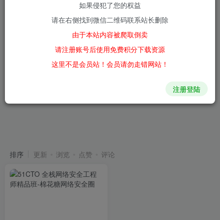
如果侵犯了您的权益
请在右侧找到微信二维码联系站长删除
由于本站内容被爬取倒卖
请注册账号后使用免费积分下载资源
这里不是会员站！会员请勿走错网站！
注册登陆
排序
更新
浏览
点赞
评论