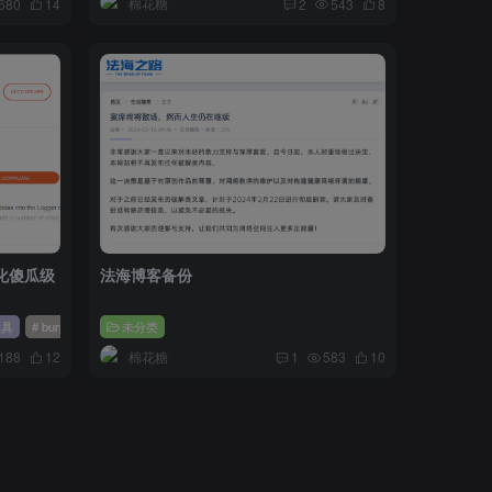
棉花糖
680
14
2
543
8
化傻瓜级
法海博客备份
工具
# burp
# 破解工具
未分类
# 破解软件
棉花糖
188
12
1
583
10