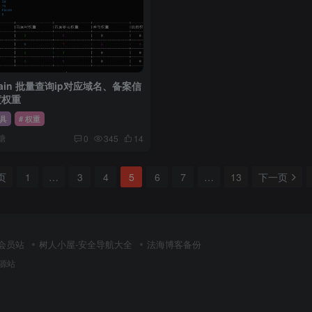
应域名、备案信
度权重
具
# 权重
糖
0
345
14
页
1
…
3
4
5
6
7
…
13
下一页
会员站
树人小屋-安全导航大全
法海博客备份
源站