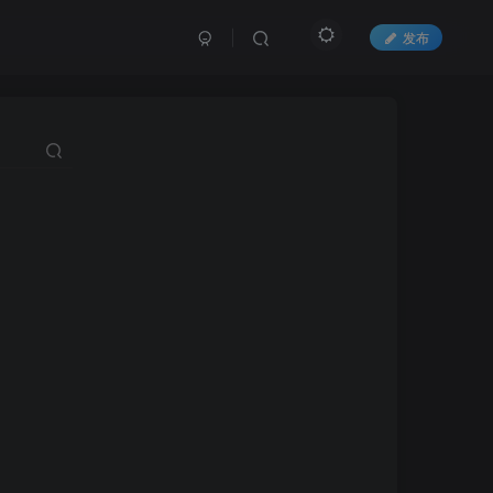
发布
的代理列表以优化访问体验。
错！
以通过网站底部扫码加微信