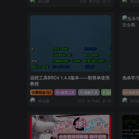
棉花糖
棉花
9
272
11
远控工具BRC4 1.4.5版本——附简单使用
免杀学
教程
付费阅读
1
渗透工具
破解工具
# 远控
免杀对
棉花糖
棉花
3
1543
10