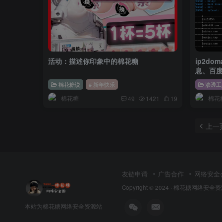
活动：描述你印象中的棉花糖
ip2domain 批量查询ip对
息、百
棉花糖说
# 新年快乐
渗透工
棉花糖
棉花
49
1421
19
上一
友链申请
广告合作
网络安全
Copyright © 2024 ·
棉花糖网络安全资
本站为棉花糖网络安全资源站