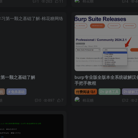
糖
棉花糖
1
263
11
4
4
习第一颗之基础了解
burp专业版全版本全系统破解汉
手把手教程
抗
# 免杀基础
付费阅读
1
渗透工具
破解
糖
棉花糖
0
897
7
2
2