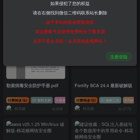
Invicti 破解版 2025 年 4 月 8
360漏洞云情报- 2025攻防演
如果侵犯了您的权益
日 v25.4.0
练必修漏洞合集
请在右侧找到微信二维码联系站长删除
付费阅读
1
破解工具
# 漏扫
付费阅读
1
资料文档
# pdf
由于本站内容被爬取倒卖
棉花糖
棉花糖
944
1055
请注册账号后使用免费积分下载资源
这里不是会员站！会员请勿走错网站！
注册登陆
勒索病毒安全防护手册.pdf
Fortify SCA 24.4 最新破解版
付费阅读
1
资料文档
# 勒索病毒
付费阅读
1
破解工具
# Fortify
棉花糖
棉花糖
506
2772