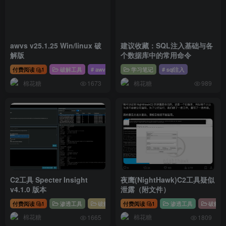
awvs v25.1.25 Win/linux 破
建议收藏：SQL注入基础与各
解版
个数据库中的常用命令
付费阅读
1
破解工具
# awvs
学习笔记
# sql注入
棉花糖
棉花糖
1673
989
C2工具 Specter Insight
夜鹰(NightHawk)C2工具疑似
v4.1.0 版本
泄露（附文件）
付费阅读
1
渗透工具
破解工具
付费阅读
# c2
1
渗透工具
破解工
棉花糖
棉花糖
1665
1809