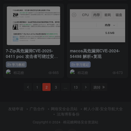
7-Zip高危漏洞CVE-2025-
macos高危漏洞CVE-2024-
0411 poc 攻击者可绕过安全
54498 解析+复现
机制远程执行代码
学习教程
学习笔记
棉花糖
棉花糖
665
673
1
2
3
…
13
跳转
友链申请
广告合作
网络安全会员站
树人小屋-安全导航大全
法海博客备份
Copyright © 2024 ·
棉花糖网络安全资源站